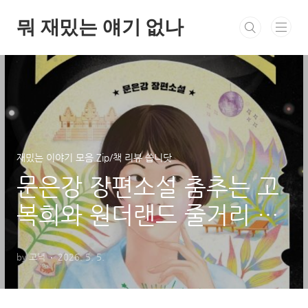
본문 바로가기
뭐 재밌는 얘기 없나
재밌는 이야기 모음.Zip/책 리뷰 씁니닷
문은강 장편소설 춤추는 고
복희와 원더랜드 줄거리 및
후기 | 캄보디아 프놈펜에서
by 고녁
2026. 5. 5.
시작된 변화의 이야기