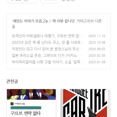
'
재밌는 이야기 모음.Zip
>
책 리뷰 씁니닷
' 카테고리의 다른
글
외계인의 바르셀로나 여행기, 구르브 연락 없다
2025.11.10
(에두아르도 멘도사)
2025년 읽은 책 중 난이도 극上, 장 폴 사르트르
(1)
2025.10.08
의 '구토'
직장인이 되고 다시 읽어 본 법정스님의 무소유
(1)
2025.09.02
일본 추리소설 추천, 그레이브 디거 (다카노 가
(1)
2025.02.05
즈아키)
하이퍼리얼리즘 사회 고발 이야기, 소설 '침묵주
(2)
2025.01.09
의보' 책 정보 줄거리
(1)
관련글