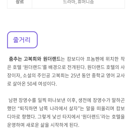
장르
드라마, 휴머니즘
줄거리
춤추는 고복희와 원더랜드
는 캄보디아 프놈펜에 위치한 작
은 호텔 ‘원더랜드’를 배경으로 전개된다. 원더랜드 호텔의 사
장이자, 소설의 주인공 고복희는
25년 동안 중학교 영어 교사
로 살아온 50세 여성이다.
남편 장영수를 일찍 떠나보낸 이후, 생전에 장영수가 말하곤
했던 “퇴직하면 남쪽 나라에서 살자”는 말을 떠올리며 캄보
디아로 향했다. 그렇게 낯선 타지에서 ‘원더랜드’라는 호텔을
운영하며 새로운 삶을 시작하게 된다.