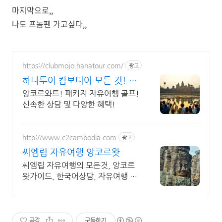
마지막으로,,
나도 프놈펜 가고싶다,,
https://clubmojo.hanatour.com/
광고
하나투어 캄보디아 모든 것! 하
나투어 공식예약 인증센터
앙코르와트! 패키지 자유여행 골프!
신속한 상담 및 다양한 혜택!
http://www.c2cambodia.com
광고
씨엠립 자유여행 앙코르왓
씨엠립 자유여행의 모든것, 앙코르
왓가이드, 한국어상담, 자유여행 일
정상담
공감
구독하기