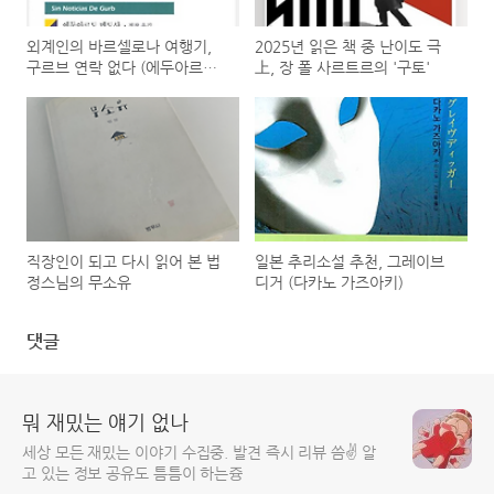
외계인의 바르셀로나 여행기,
2025년 읽은 책 중 난이도 극
구르브 연락 없다 (에두아르도
上, 장 폴 사르트르의 '구토'
멘도사)
직장인이 되고 다시 읽어 본 법
일본 추리소설 추천, 그레이브
정스님의 무소유
디거 (다카노 가즈아키)
댓글
뭐 재밌는 얘기 없나
세상 모든 재밌는 이야기 수집중. 발견 즉시 리뷰 씀✌️ 알
고 있는 정보 공유도 틈틈이 하는즁