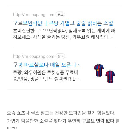
http://m.coupang.com
광고
구르브연락없다 쿠팡 가볍고 술술 읽히는 소설
흥미진진한 구르브연락없다, 밤새도록 읽는 재미에 빠
져보세요. 사색을 즐기는 당신, 와우회원 캐시적립 혜
택으로 구매하세요.
http://m.coupang.com
광고
쿠팡 바르셀로나 매일 오픈되는
와우회원 특가
쿠팡, 와우회원은 로켓상품 무료배
송/반품, 정품 브랜드 셀렉션 R.LUX
입점. 꼭 필요한 제품은 쿠팡에서 더
저렴하게, 로켓배송으로 더 빠르게!
요즘 쇼츠나 릴스 말고는 건강한 도파민을 찾기 힘들었다.
가볍게 읽을만한 소설을 찾다가 우연히
구르브 연락 없다
를
발견!