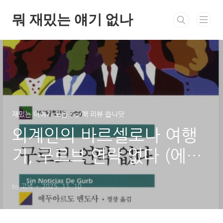
본문 바로가기
뭐 재밌는 얘기 없나
재밌는 이야기 모음.Zip/책 리뷰 씁니닷
외계인의 바르셀로나 여행
기, 구르브 연락 없다 (에두
아르도 멘도사)
by 고녁
2025. 11. 10.