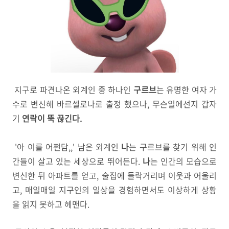
지구로 파견나온 외계인 중 하나인
구르브
는 유명한 여자 가
수로 변신해 바르셀로나로 출정 했으나, 무슨일에선지 갑자
기
연락이 뚝 끊긴다.
'아 이를 어쩐담,,' 남은 외계인
나
는 구르브를 찾기 위해 인
간들이 살고 있는 세상으로 뛰어든다.
나
는 인간의 모습으로
변신한 뒤 아파트를 얻고, 술집에 들락거리며 이웃과 어울리
고, 매일매일 지구인의 일상을 경험하면서도 이상하게 상황
을 읽지 못하고 헤맨다.