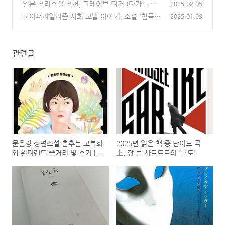
일본 추리소설 추천, 그레이브 디거 (다카노 가
(1)
2025.02.05
즈아키)
하이퍼리얼리즘 사회 고발 이야기, 소설 '침묵주
(2)
2025.01.09
의보' 책 정보 줄거리
(1)
관련글
문은강 장편소설 춤추는 고복희
2025년 읽은 책 중 난이도 극
와 원더랜드 줄거리 및 후기 | 캄
上, 장 폴 사르트르의 '구토'
보디아 프놈펜에서 시작된 변화
의 이야기