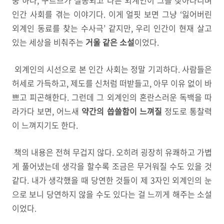
중 하나, 구르브가 실종되고
다른 외계인이 그를 찾아다니며
인간 사회를 겪는 이야기다.
이게 얼핏 보면 그냥 ‘잃어버린
외계인 동료를 찾는 수사극’ 같지만,
우리 인간이 현재 살고
있는 세상을 비춰주는
거울 같은 소설
이었다.
외계인의 시선으로 본 인간 사회는 정말 기괴하다.
사람들은
허세로 가득하고, 제도를 신처럼 떠받들고,
아무 이유 없이 바
쁘고 피곤해한다.
그런데 그 외계인의 혼란스러운 독백을 따
라가다 보면,
어느새
약간의 씁쓸함이 느껴질
정도로 통찰력
이 느껴지기도 한다.
책의 내용은 전혀
무겁지 않다. 오히려 굉장히 유쾌하고 가볍
게 풀어냈는데 생각을 할수록 조금은 무거워질 수도 있을 것
같다. 내가 생각했을 때 당연한 것들이 제 3자인 외계인의 눈
으로 보니 당연하지 않을 수도 있다는 걸 느끼게 해주는 소설
이었다.