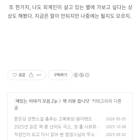
또 한가지, 나도 외계인이 살고 있는 별에 가보고 싶다는 상
상도 해봤다. 지금은 말이 안되지만 나중에는 될지도 모르지.
공감
구독하기
'
재밌는 이야기 모음.Zip
>
책 리뷰 씁니닷
' 카테고리의 다른
글
문은강 장편소설 춤추는 고복희와 원더랜드 줄
2026.05.05
거리 및 후기 | 캄보디아 프놈펜에서 시작된 변화
2025년 읽은 책 중 난이도 극上, 장 폴 사르트르
2025.10.08
의 이야기
의 '구토'
(2)
직장인이 되고 다시 읽어 본 법정스님의 무소유
(1)
2025.09.02