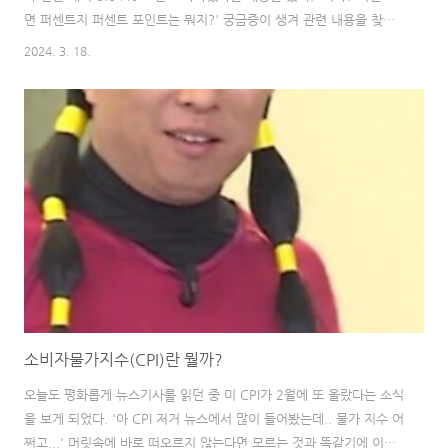
면 퍼센트지 퍼센트 포인트는 뭐지?' 궁금증이 생겨 관련 내용을 찾아
보았고 한 번 정리해 놓는 게 좋을 것 같아서 이렇게 포스트를 써 보고
2024. 3. 18.
자 한다. 기사 출처 :
https://www.hankyung.com/article/202403153567i '휴~' 한
숨 돌린 영끌족…변동금리 주담대 0.04%p 내린다 '휴~' 한 숨 돌린
영끌족…변동금리 주담대 0.04%p 내린다, 2월 기준 코픽스 0.04%p
↓ 은행 변동형 주담대 연4% 초반까지 내려 www.hankyung.com 퍼
센트(%)와 퍼센트 포인트(% p)의 차이는? 일상생활에서 정말 자주
사용하는 퍼센트는 백..
소비자물가지수(CPI)란 뭘까?
오늘도 평화롭게 뉴스기사를 읽던 중 미 CPI가 2월에 또 올랐다는 소식
을 보게 되었다. '아 CPI 저거 뉴스에서 많이 들어봤는데.. 물가 지수 어
쩌고...' 머릿속에 바로 떠오르지 않는다면 모르는 것과 똑같기에 이번