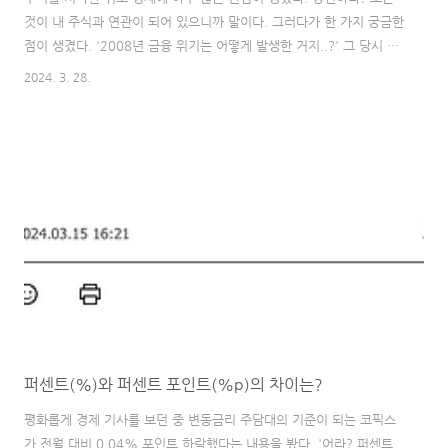
것이 내 주식과 연관이 되어 있으니까 말이다. 그러다가 한 가지 궁금한
점이 생겼다. '2008년 금융 위기는 어떻게 발생한 거지..?' 그 당시 난
응애였기 때문에 자세한 내용은 이해를 하지 못했다. 다만 뉴스나 신문
2024. 3. 28.
에서 서브프라임 모기지론에 대해서만 많이 들어본 기억이 난다. 모든
것에는 순환주기가 있다고 한다. 경제도 예외는 아니다. 그말인 즉슨
2008년에 발생한 금융 위기와 같은 일이 언제든 다시 발생할 가능성이
있다는 말이다. "2008 금융 위기 사태를 공부해서 내 작고 소중한 돈
을 지켜보자!" 또 다시 2008년 금융 위기와 같은 일이 터졌을 때 내 귀
여운 자산을 지켜야 하지 않는가. 그래서 2008 금융위기에 대해 공부..
퍼센트(%)와 퍼센트 포인트(%p)의 차이는?
평화롭게 경제 기사를 보던 중 변동금리 주담대의 기준이 되는 코픽스
가 전월 대비 0.04% 포인트 하락했다는 내용을 봤다. '어라? 퍼센트