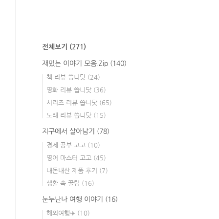
전체보기
(271)
재밌는 이야기 모음.Zip
(140)
책 리뷰 씁니닷
(24)
영화 리뷰 씁니닷
(36)
시리즈 리뷰 씁니닷
(65)
노래 리뷰 씁니닷
(15)
지구에서 살아남기
(78)
경제 공부 고고
(10)
영어 마스터 고고
(45)
내돈내산 제품 후기
(7)
생활 속 꿀팁
(16)
눈누난나 여행 이야기
(16)
해외여행✈️
(10)