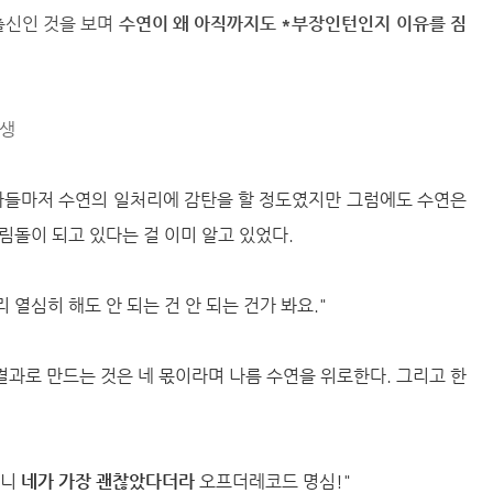
출신인 것을 보며
수연이 왜 아직까지도 *부장인턴인지 이유를 짐
준생
기자들마저 수연의 일처리에 감탄을 할 정도였지만 그럼에도 수연은
림돌이 되고 있다는 걸 이미 알고 있었다.
 열심히 해도 안 되는 건 안 되는 건가 봐요."
과로 만드는 것은 네 몫이라며 나름 수연을 위로한다. 그리고 한
보니
네가 가장 괜찮았다더라
오프더레코드 명심!"