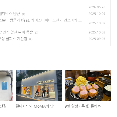
2026.06.28
거텐더박스 냠냠
2025.10.09
(1)
토어 방문기 (feat. 케이스티파이 도산과 갓포아키 도
2025.10.07
발 맛집 일산 완미 족발
2025.10.03
(0)
 구성 쿨피스 계란찜
2025.09.07
(2)
추석연휴에도 😋 밤리단길 마리브 카페, KFC 징거텐더박스 냠냠
현대카드와 MoMA의 만남: 서울 최초 MoMA 북스토어 방문기 (feat. 케이스티파이 도산과 갓포아키 도산공원점)
9월 일상기록장) 돈카츠 맛집 카와카츠 본점 vs 족발 맛집 일산 완미 족발