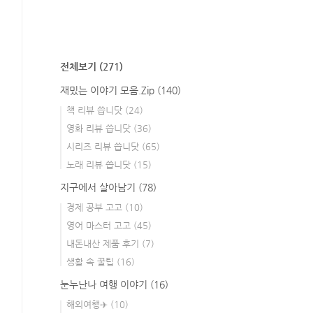
전체보기
(271)
재밌는 이야기 모음.Zip
(140)
책 리뷰 씁니닷
(24)
영화 리뷰 씁니닷
(36)
시리즈 리뷰 씁니닷
(65)
노래 리뷰 씁니닷
(15)
지구에서 살아남기
(78)
경제 공부 고고
(10)
영어 마스터 고고
(45)
내돈내산 제품 후기
(7)
생활 속 꿀팁
(16)
눈누난나 여행 이야기
(16)
해외여행✈️
(10)