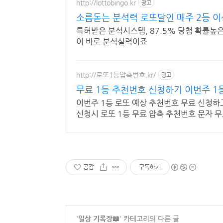
http://lottobingo.kr
광고
소름돋는 분석력 로또달인 매주 2등 이
특허받은 분석시스템, 87.5% 당첨 확률높은번
이 바로 분석실력이죠
http://로또1등압축번호.kr/
광고
무료 1등 추천번호 신청하기 이번주 
이번주 1등 로또 예상 추천번호 무료 신청하
신청시 로또 1등 무료 압축 추천번호 문자 
공감
구독하기
'
일상 기록장📖
' 카테고리의 다른 글