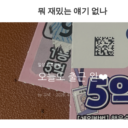
본문 바로가기
뭐 재밌는 얘기 없나
일상 기록장📖
오늘도 출근 완❤️
by 고녁
2026. 4. 24.