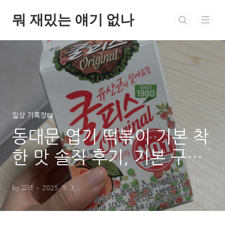
본문 바로가기
뭐 재밌는 얘기 없나
일상 기록장📖
동대문 엽기 떡볶이 기본 착
한 맛 솔직 후기, 기본 구성
쿨피스 계란찜
by 고녁
2025. 9. 7.