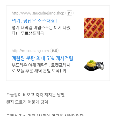
http://www.saucedaejang.shop
광고
엽기, 정답은 소스대장!
엽기,대박집 비법소스는 여기 다있
다! , 무료샘플제공
http://m.coupang.com
광고
계란찜 쿠팡 최대 5% 캐시적립
부드러운 야채 계란찜, 로켓프레시
로 오늘 주문 새벽 문앞 도착! 와우
회원 무료배송, 30일 반품 안심. 신
선한 계란찜으로 식탁을 풍성하게!
오늘같이 비오고 축축 쳐지는 날엔
왠지 모르게 매운게 땡겨
그래서 진심 거의 1년만에 엽떡을 시켜먹었다.