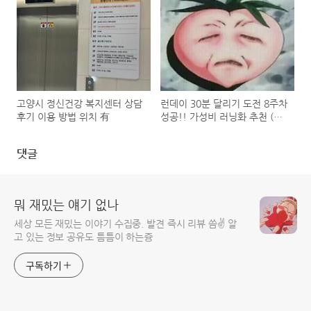
갓포아키 도산공원점)
고양시 정신건강 복지센터 상담
런데이 30분 달리기 도전 8주차
후기 이용 방법 위치 有
성공!! 가성비 러닝화 추천 (내
가 했으면 You도 할 수 있다)
댓글
뭐 재밌는 얘기 없나
세상 모든 재밌는 이야기 수집중. 발견 즉시 리뷰 씀✌️ 알
고 있는 정보 공유도 틈틈이 하는즁
구독하기