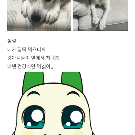
낄낄
내가 엽떡 먹으니까
강아지들이 옆에서 쳐다봄
너넨 건강식만 먹걿아,,