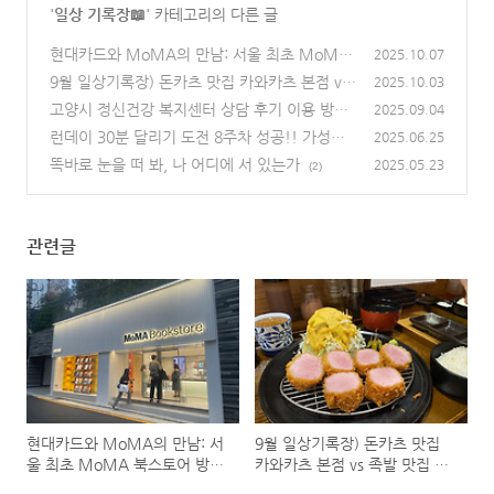
'
일상 기록장📖
' 카테고리의 다른 글
현대카드와 MoMA의 만남: 서울 최초 MoMA
2025.10.07
북스토어 방문기 (feat. 케이스티파이 도산과 갓
9월 일상기록장) 돈카츠 맛집 카와카츠 본점 vs
2025.10.03
포아키 도산공원점)
족발 맛집 일산 완미 족발
(0)
고양시 정신건강 복지센터 상담 후기 이용 방법
(0)
2025.09.04
위치 有
런데이 30분 달리기 도전 8주차 성공!! 가성비
(0)
2025.06.25
러닝화 추천 (내가 했으면 You도 할 수 있다)
똑바로 눈을 떠 봐, 나 어디에 서 있는가
(2)
2025.05.23
(2)
관련글
현대카드와 MoMA의 만남: 서
9월 일상기록장) 돈카츠 맛집
울 최초 MoMA 북스토어 방문
카와카츠 본점 vs 족발 맛집 일
기 (feat. 케이스티파이 도산과
산 완미 족발