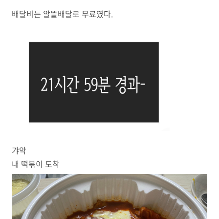
배달비는 알뜰배달로 무료였다.
갸악
내 떡볶이 도착