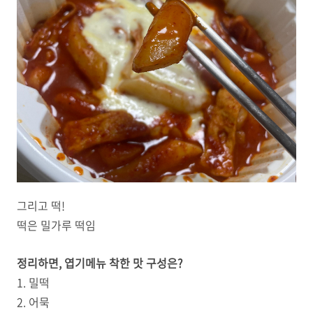
그리고 떡!
떡은 밀가루 떡임
정리하면, 엽기메뉴 착한 맛 구성은?
1. 밀떡
2. 어묵