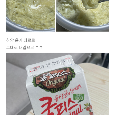
하앙 윤기 좌르르
그대로 내입으로 ㄱㄱ