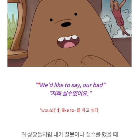
"
*
We'd like to say, our bad"
"저희 실수였어요."
*would('d) like to~를 하고 싶다
위 상황들처럼 내가 잘못이나 실수를 했을 때