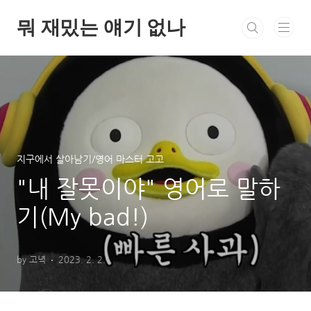
본문 바로가기
뭐 재밌는 얘기 없나
지구에서 살아남기/영어 마스터 고고
"내 잘못이야" 영어로 말하
기(My bad!)
by 고녁
2023. 2. 2.