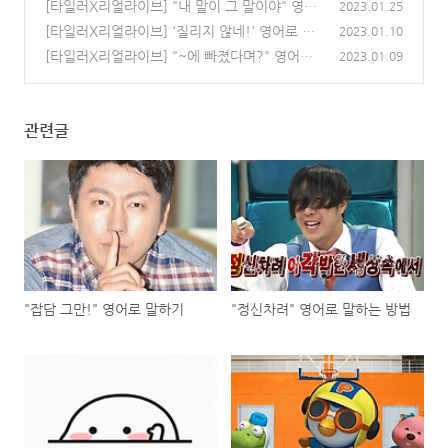
[타일러X리얼라이브] "내 말이 그 말이야" 영어
2023.01.25
로 말하는 방법
[타일러X리얼라이브] '질리지 않네!' 영어로 말
(0)
2023.01.10
하는 방법
[타일러X리얼라이브] "~에 빠졌다며?" 영어로
(0)
2023.01.09
말하는 방법
(0)
관련글
"잡담 그만!" 영어로 말하기
"정신차려" 영어로 말하는 방법