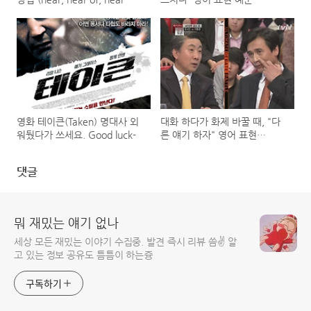
from)
영화 테이큰(Taken) 명대사 외
대화 하다가 화제 바꿀 때, "다
워뒀다가 쓰세요. Good luck-
른 얘기 하자" 영어 표현
(change the subject)
댓글
뭐 재밌는 얘기 없나
세상 모든 재밌는 이야기 수집중. 발견 즉시 리뷰 씀✌️ 알
고 있는 정보 공유도 틈틈이 하는즁
구독하기