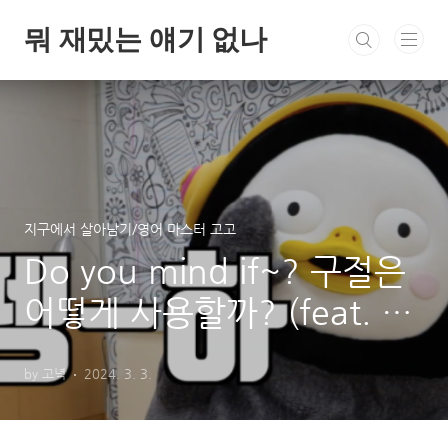
본문 바로가기
뭐 재밌는 얘기 없나
지구에서 살아남기/영어 마스터 고고
Do you mind if~? 구절은
어떻게 사용할까? (feat. 예
문)
by 고녁
2024. 3. 3.