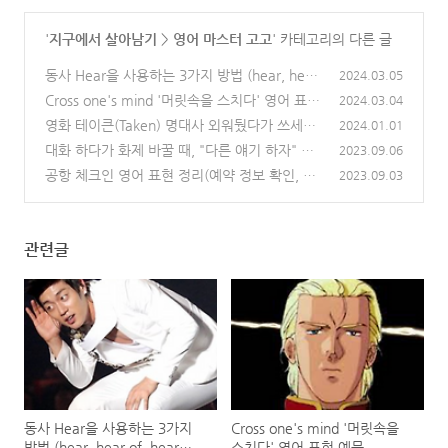
'
지구에서 살아남기
>
영어 마스터 고고
' 카테고리의 다른 글
동사 Hear을 사용하는 3가지 방법 (hear, hear
2024.03.05
of, hear from)
Cross one's mind '머릿속을 스치다' 영어 표현
(0)
2024.03.04
예문
영화 테이큰(Taken) 명대사 외워뒀다가 쓰세요.
(0)
2024.01.01
Good luck-
대화 하다가 화제 바꿀 때, "다른 얘기 하자" 영
(0)
2023.09.06
어 표현(change the subject)
공항 체크인 영어 표현 정리(예약 정보 확인, 수
(0)
2023.09.03
하물, 원하는 좌석 영어로 말하기)
(0)
관련글
동사 Hear을 사용하는 3가지
Cross one's mind '머릿속을
방법 (hear, hear of, hear
스치다' 영어 표현 예문