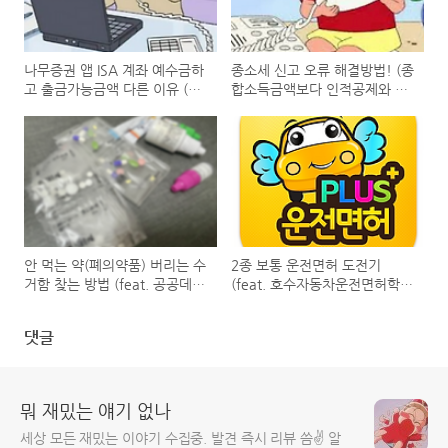
나무증권 앱 ISA 계좌 예수금하
종소세 신고 오류 해결방법! (종
고 출금가능금액 다른 이유 (고
합소득금액보다 인적공제와 소
객센터 직접 문의함)
득공제를 합한 금액이 작으므
로,,,)
안 먹는 약(폐의약품) 버리는 수
2종 보통 운전면허 도전기
거함 찾는 방법 (feat. 공공데이
(feat. 호수자동차운전면허학
터 포털)
원) 운전면허 학원비, 필기시험,
기능시험, 도로주행 시험, 비용,
댓글
후기
뭐 재밌는 얘기 없나
세상 모든 재밌는 이야기 수집중. 발견 즉시 리뷰 씀✌️ 알