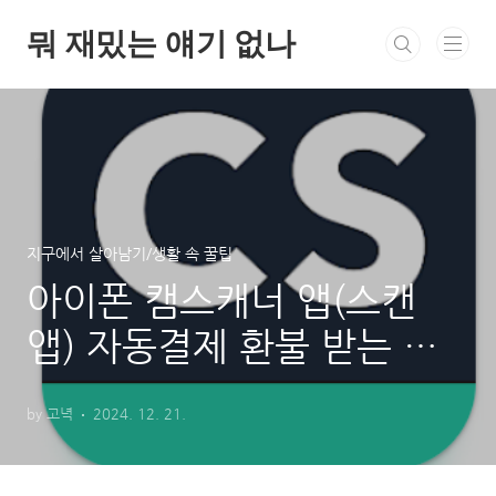
본문 바로가기
뭐 재밌는 얘기 없나
지구에서 살아남기/생활 속 꿀팁
아이폰 캠스캐너 앱(스캔
앱) 자동결제 환불 받는 방
법 (실제 후기 있음!!)
by 고녁
2024. 12. 21.