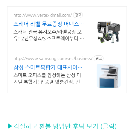
http://www.vertexidmall.com/
광고
스캐너 라벨 무료증정 버텍스
바코드 장비/소모품의 모든것
스캐너 전국 유지보수/라벨공장 보
유! 2년무상A/S 소프트웨어부터 유
지보수까지
https://www.samsung.com/sec/business/
광고
삼성 스마트복합기 대표사이트
본사 공식 운영 견적문의
스마트 오피스를 완성하는 삼성 디
지털 복합기! 업종별 맞춤견적, 간편
한 온라인문의
▶각설하고 환불 방법만 후딱 보기 (클릭)