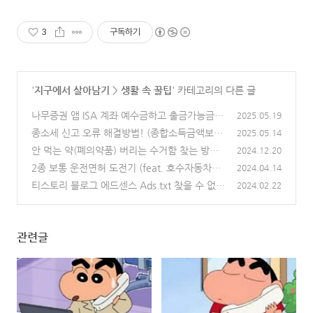
3
구독하기
'
지구에서 살아남기
>
생활 속 꿀팁
' 카테고리의 다른 글
나무증권 앱 ISA 계좌 예수금하고 출금가능금액
2025.05.19
다른 이유 (고객센터 직접 문의함)
종소세 신고 오류 해결방법! (종합소득금액보다
(2)
2025.05.14
인적공제와 소득공제를 합한 금액이 작으므
안 먹는 약(폐의약품) 버리는 수거함 찾는 방법
2024.12.20
로,,,)
(feat. 공공데이터 포털)
(1)
2종 보통 운전면허 도전기 (feat. 호수자동차운
(1)
2024.04.14
전면허학원) 운전면허 학원비, 필기시험, 기능시
티스토리 블로그 에드센스 Ads.txt 찾을 수 없음
2024.02.22
험, 도로주행 시험, 비용, 후기
해결 방법
(0)
(0)
관련글